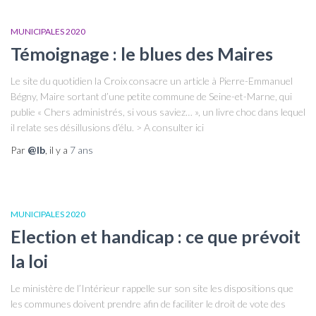
MUNICIPALES 2020
Témoignage : le blues des Maires
Le site du quotidien la Croix consacre un article à Pierre-Emmanuel
Bégny, Maire sortant d’une petite commune de Seine-et-Marne, qui
publie « Chers administrés, si vous saviez… », un livre choc dans lequel
il relate ses désillusions d’élu. > A consulter ici
Par
@lb
, il y a
7 ans
MUNICIPALES 2020
Election et handicap : ce que prévoit
la loi
Le ministère de l’Intérieur rappelle sur son site les dispositions que
les communes doivent prendre afin de faciliter le droit de vote des