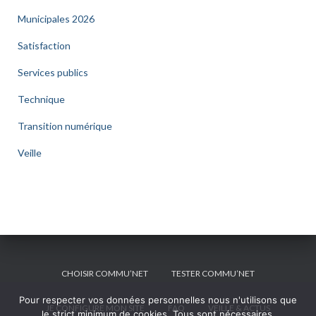
Municipales 2026
Satisfaction
Services publics
Technique
Transition numérique
Veille
CHOISIR COMMU’NET
TESTER COMMU’NET
Pour respecter vos données personnelles nous n'utilisons que
JE CONFIGURE MON SITE
FAQ
VEILLE & ACTUS
le strict minimum de cookies. Tous sont nécessaires.