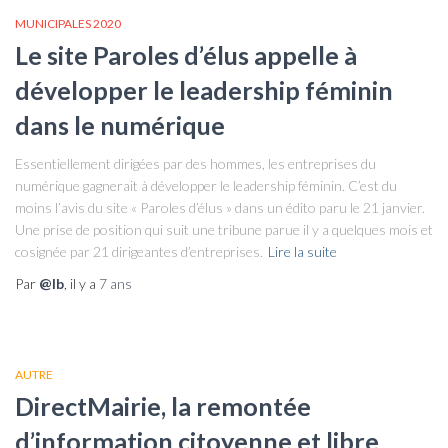
MUNICIPALES 2020
Le site Paroles d’élus appelle à
développer le leadership féminin
dans le numérique
Essentiellement dirigées par des hommes, les entreprises du
numérique gagnerait à développer le leadership féminin. C’est du
moins l’avis du site « Paroles d’élus » dans un édito paru le 21 janvier.
Une prise de position qui suit une tribune parue il y a quelques mois et
cosignée par 21 dirigeantes d’entreprises.
Lire la suite
Par
@lb
, il y a
7 ans
AUTRE
DirectMairie, la remontée
d’information citoyenne et libre