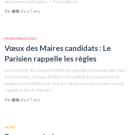
personnes handicapées. > A consulter ici
Par
@lb
, il y a
7 ans
MUNICIPALES 2020
Vœux des Maires candidats : Le
Parisien rappelle les règles
La cérémonie des voeux du Maire est une date incontournable dans
les communes. Lorsque le Maire est candidat à sa succession, la
prudence est toutefois de mise lors de cet exercice, comme nous le
rappelle le site du Parisien.
Par
@lb
, il y a
7 ans
AUTRE