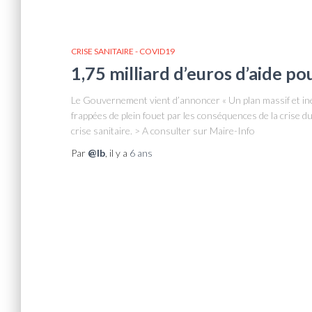
CRISE SANITAIRE - COVID19
1,75 milliard d’euros d’aide pou
Le Gouvernement vient d’annoncer « Un plan massif et inédi
frappées de plein fouet par les conséquences de la crise d
crise sanitaire. > A consulter sur Maire-Info
Par
@lb
, il y a
6 ans