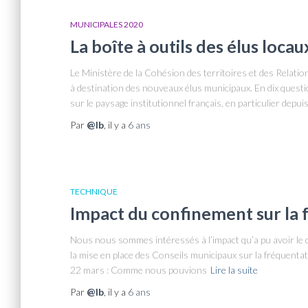
MUNICIPALES 2020
La boîte à outils des élus locau
Le Ministère de la Cohésion des territoires et des Relations 
à destination des nouveaux élus municipaux. En dix questi
sur le paysage institutionnel français, en particulier depuis
Par
@lb
, il y a
6 ans
TECHNIQUE
Impact du confinement sur la 
Nous nous sommes intéressés à l’impact qu’a pu avoir le 
la mise en place des Conseils municipaux sur la fréquentat
22 mars : Comme nous pouvions
Lire la suite
Par
@lb
, il y a
6 ans