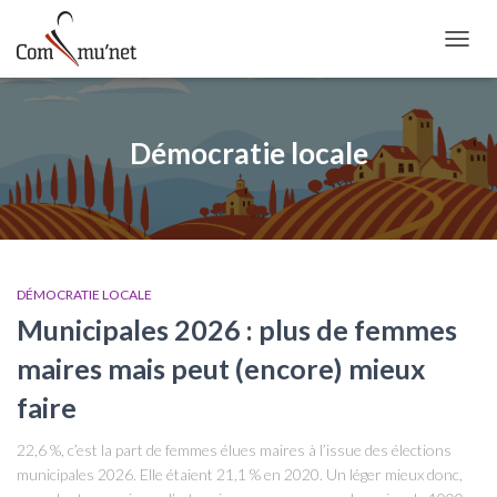
OUVRI
Démocratie locale
DÉMOCRATIE LOCALE
Municipales 2026 : plus de femmes
maires mais peut (encore) mieux
faire
22,6 %, c’est la part de femmes élues maires à l’issue des élections
municipales 2026. Elle étaient 21,1 % en 2020. Un léger mieux donc,