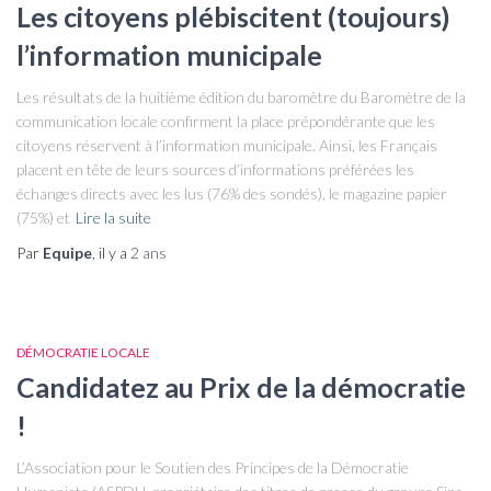
Les citoyens plébiscitent (toujours)
l’information municipale
Les résultats de la huitième édition du baromètre du Baromètre de la
communication locale confirment la place prépondérante que les
citoyens réservent à l’information municipale. Ainsi, les Français
placent en tête de leurs sources d’informations préférées les
échanges directs avec les lus (76% des sondés), le magazine papier
(75%) et
Lire la suite
Par
Equipe
, il y a
2 ans
DÉMOCRATIE LOCALE
Candidatez au Prix de la démocratie
!
L’Association pour le Soutien des Principes de la Démocratie