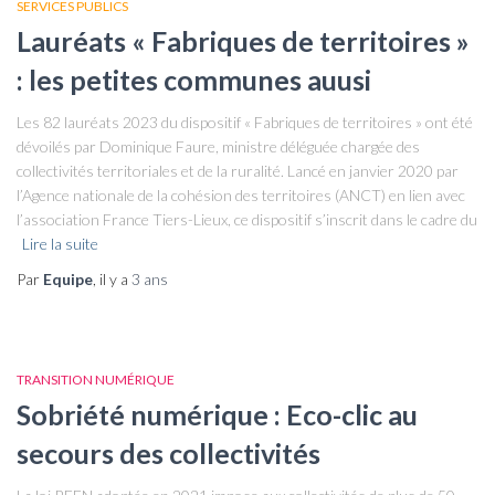
SERVICES PUBLICS
Lauréats « Fabriques de territoires »
: les petites communes auusi
Les 82 lauréats 2023 du dispositif « Fabriques de territoires » ont été
dévoilés par Dominique Faure, ministre déléguée chargée des
collectivités territoriales et de la ruralité. Lancé en janvier 2020 par
l’Agence nationale de la cohésion des territoires (ANCT) en lien avec
l’association France Tiers-Lieux, ce dispositif s’inscrit dans le cadre du
Lire la suite
Par
Equipe
, il y a
3 ans
TRANSITION NUMÉRIQUE
Sobriété numérique : Eco-clic au
secours des collectivités