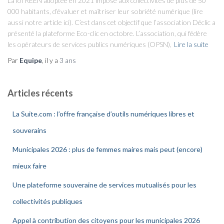
La loi REEN adoptée en 2021 impose aux collectivités de plus de 50
000 habitants, d’évaluer et maîtriser leur sobriété numérique (lire
aussi notre article ici). C’est dans cet objectif que l’association Déclic a
présenté la plateforme Eco-clic en octobre. L’association, qui fédère
les opérateurs de services publics numériques (OPSN),
Lire la suite
Par
Equipe
, il y a
3 ans
Articles récents
La Suite.com : l’offre française d’outils numériques libres et
souverains
Municipales 2026 : plus de femmes maires mais peut (encore)
mieux faire
Une plateforme souveraine de services mutualisés pour les
collectivités publiques
Appel à contribution des citoyens pour les municipales 2026