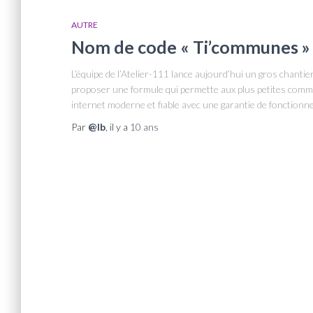
AUTRE
Nom de code « Ti’communes »
L’équipe de l’Atelier-111 lance aujourd’hui un gros chantie
proposer une formule qui permette aux plus petites commun
internet moderne et fiable avec une garantie de fonctionn
Par
@lb
, il y a
10 ans