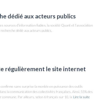
e dédié aux acteurs publics
es sources d’information fiables, la société Quant et l’association
 recherche dédié aux acteurs publics.
te régulièrement le site internet
 confirme sans surprise la montée en puissance des outils
ans la communication des collectivités françaises. Ainsi, 55% des
r commune. Par ailleurs, selon 6 français sur 10, la
Lire la suite