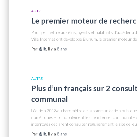
AUTRE
Le premier moteur de recherch
Pour permettre aux élus, agents et habitants d’accéder à d
Ville Internet ont développé Elunum, le premier moteur de
Par
@lb
, il y a
8 ans
AUTRE
Plus d’un français sur 2 consul
communal
L’édition 2018 du baromètre de la communication publique
numériques – principalement le site internet communal – d
interrogés déclarent consulter régulièrement le site de leu
Par
@lb
, il y a
8 ans