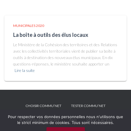
MUNICIPALES 2020
La boîte à outils des élus locaux
Le Ministère de la Cohésion des territoires et des Relations
avec les collectivités territoriales vient de publier sa boîte à
outils à destination des nouveaux élus municipaux. En dix
questions-réponses, le ministère souhaite apporter un
Lire la suite
CHOISIR COMMU’NET
TESTER COMMU’NET
Pour respecter vos données personnelles nous n'utilisons que
JE CONFIGURE MON SITE
FAQ
VEILLE & ACTUS
le strict minimum de cookies. Tous sont nécessaires.