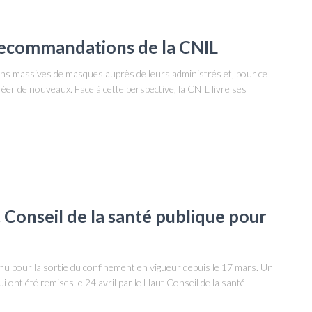
 recommandations de la CNIL
tions massives de masques auprès de leurs administrés et, pour ce
créer de nouveaux. Face à cette perspective, la CNIL livre ses
Conseil de la santé publique pour
enu pour la sortie du confinement en vigueur depuis le 17 mars. Un
ui ont été remises le 24 avril par le Haut Conseil de la santé