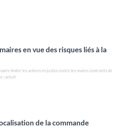
maires en vue des risques liés à la
père limiter les actions en justice contre les maires contraints de
 : actu.fr
localisation de la commande