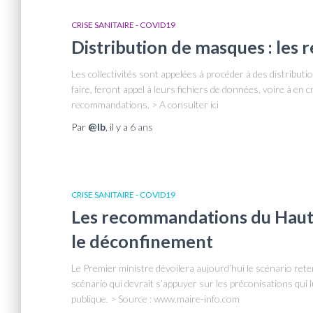
CRISE SANITAIRE - COVID19
Distribution de masques : les
Les collectivités sont appelées à procéder à des distribu
faire, feront appel à leurs fichiers de données, voire à en 
recommandations. > A consulter ici
Par
@lb
, il y a
6 ans
CRISE SANITAIRE - COVID19
Les recommandations du Haut 
le déconfinement
Le Premier ministre dévoilera aujourd’hui le scénario ret
scénario qui devrait s’appuyer sur les préconisations qui l
publique. > Source : www.maire-info.com