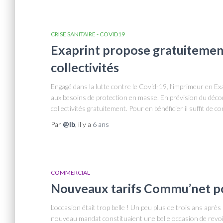
CRISE SANITAIRE - COVID19
Exaprint propose gratuitemen
collectivités
Engagé dans la lutte contre le Covid-19, l’imprimeur en E
aux besoins de protection en masse. En prévision du déc
collectivités gratuitement. Pour en bénéficier il suffit de c
Par
@lb
, il y a
6 ans
COMMERCIAL
Nouveaux tarifs Commu’net p
L’occasion était trop belle ! Un peu plus de trois ans aprè
nouveau mandat constituaient une belle occasion de revoir 