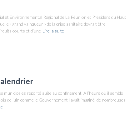
al et Environnemental Régional de La Réunion et Président du Haut
le « grand vainqueur » de la crise sanitaire devrait être
ircuits courts et d’une
Lire la suite
calendrier
des municipales reporté suite au confinement. A l’heure où il semble
u mois de juin comme le Gouvernement l’avait imaginé, de nombreuses
te