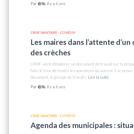
Par
@lb
, il y a
6 ans
CRISE SANITAIRE - COVID19
Les maires dans l’attente d’un
des crèches
L’AMF vient d’élaborer un document de travail sur la prép
faire le tour de toutes les questions qu’auront à se poser,
document, le groupe de travail «
Lire la suite
Par
@lb
, il y a
6 ans
CRISE SANITAIRE - COVID19
Agenda des municipales : situa