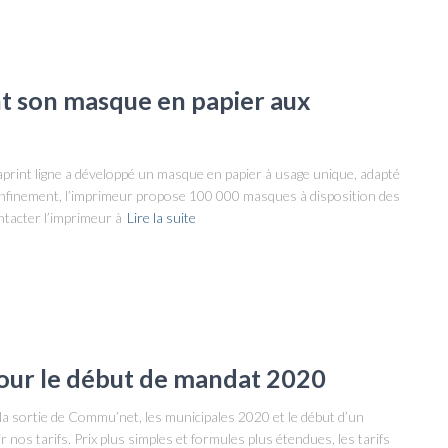
t son masque en papier aux
xaprint ligne a développé un masque en papier à usage unique, adapté
onfinement, l’imprimeur propose 100 000 masques à disposition des
ontacter l’imprimeur à
Lire la suite
our le début de mandat 2020
s la sortie de Commu’net, les municipales 2020 et le début d’un
nos tarifs. Prix plus simples et formules plus étendues, les tarifs