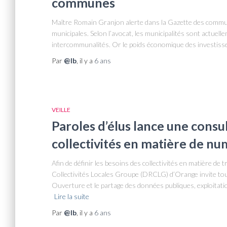
communes
Maître Romain Granjon alerte dans la Gazette des commune
municipales. Selon l’avocat, les municipalités sont actuell
intercommunalités. Or le poids économique des investisseme
Par
@lb
, il y a
6 ans
VEILLE
Paroles d’élus lance une consu
collectivités en matière de n
Afin de définir les besoins des collectivités en matière de
Collectivités Locales Groupe (DRCLG) d’Orange invite tou
Ouverture et le partage des données publiques, exploitation
Lire la suite
Par
@lb
, il y a
6 ans