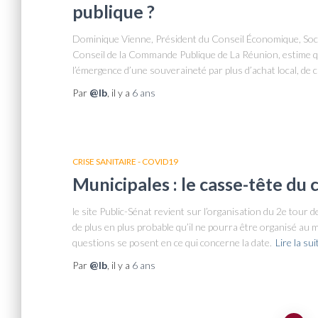
publique ?
Dominique Vienne, Président du Conseil Économique, Soci
Conseil de la Commande Publique de La Réunion, estime que 
l’émergence d’une souveraineté par plus d’achat local, de c
Par
@lb
, il y a
6 ans
CRISE SANITAIRE - COVID19
Municipales : le casse-tête du 
le site Public-Sénat revient sur l’organisation du 2e tour 
de plus en plus probable qu’il ne pourra être organisé a
questions se posent en ce qui concerne la date.
Lire la sui
Par
@lb
, il y a
6 ans