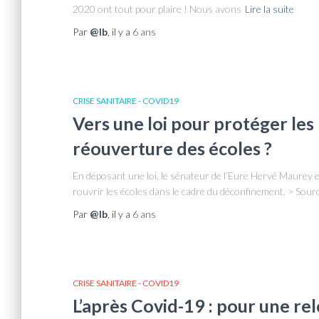
2020 ont tout pour plaire ! Nous avons
Lire la suite
Par
@lb
, il y a
6 ans
CRISE SANITAIRE - COVID19
Vers une loi pour protéger les 
réouverture des écoles ?
En déposant une loi, le sénateur de l’Eure Hervé Maurey es
rouvrir les écoles dans le cadre du déconfinement. > Source
Par
@lb
, il y a
6 ans
CRISE SANITAIRE - COVID19
L’après Covid-19 : pour une re