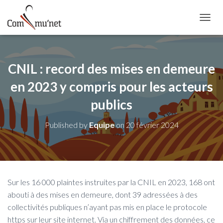
OUVRI
CNIL : record des mises en demeure
en 2023 y compris pour les acteurs
publics
Published by
Equipe
on
20 février 2024
Sur les 16 000 plaintes instruites par la CNIL en 2023, 168 ont
abouti à des mises en demeure, dont 39 adressées à des
collectivités publiques n’ayant pas mis en place le protocole
https sur leur site internet. Via un chiffrement des données, ce