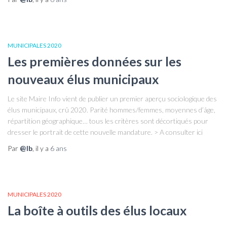
MUNICIPALES 2020
Les premières données sur les
nouveaux élus municipaux
Le site Maire Info vient de publier un premier aperçu sociologique des
élus municipaux, crû 2020. Parité hommes/femmes, moyennes d’âge,
répartition géographique… tous les critères sont décortiqués pour
dresser le portrait de cette nouvelle mandature. > A consulter ici
Par
@lb
, il y a
6 ans
MUNICIPALES 2020
La boîte à outils des élus locaux