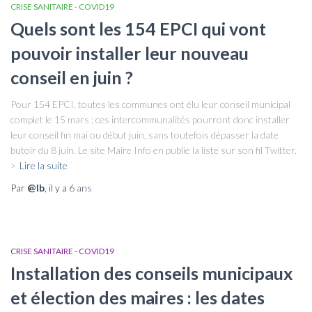
CRISE SANITAIRE - COVID19
Quels sont les 154 EPCI qui vont
pouvoir installer leur nouveau
conseil en juin ?
Pour 154 EPCI, toutes les communes ont élu leur conseil municipal
complet le 15 mars ; ces intercommunalités pourront donc installer
leur conseil fin mai ou début juin, sans toutefois dépasser la date
butoir du 8 juin. Le site Maire Info en publie la liste sur son fil Twitter.
>
Lire la suite
Par
@lb
, il y a
6 ans
CRISE SANITAIRE - COVID19
Installation des conseils municipaux
et élection des maires : les dates