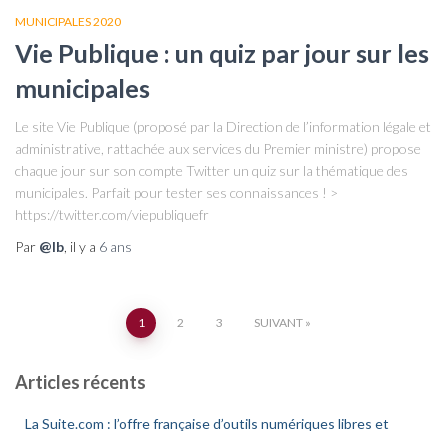
MUNICIPALES 2020
Vie Publique : un quiz par jour sur les
municipales
Le site Vie Publique (proposé par la Direction de l’information légale et
administrative, rattachée aux services du Premier ministre) propose
chaque jour sur son compte Twitter un quiz sur la thématique des
municipales. Parfait pour tester ses connaissances ! >
https://twitter.com/viepubliquefr
Par
@lb
, il y a
6 ans
1
2
3
SUIVANT
Pagination
Articles récents
des
La Suite.com : l’offre française d’outils numériques libres et
publications