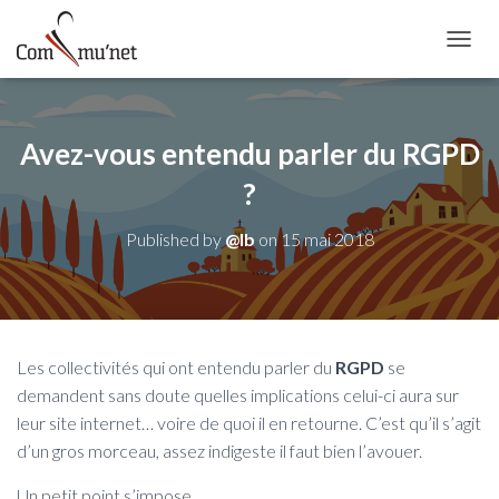
OUVRI
Avez-vous entendu parler du RGPD
?
Published by
@lb
on
15 mai 2018
Les collectivités qui ont entendu parler du
RGPD
se
demandent sans doute quelles implications celui-ci aura sur
leur site internet… voire de quoi il en retourne. C’est qu’il s’agit
d’un gros morceau, assez indigeste il faut bien l’avouer.
Un petit point s’impose.