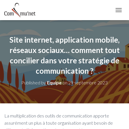
OUVRI
Site internet, application mobile,
réseaux sociaux… comment tout
concilier dans votre stratégie de
communication ?
Published by
Equipe
on
29 septembre 2023
La multiplication des outils de communication apporte
assurément un plus à toute organisation ayant besoin de