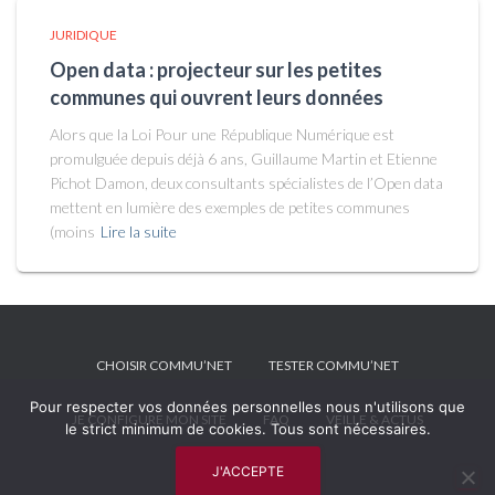
JURIDIQUE
Open data : projecteur sur les petites
communes qui ouvrent leurs données
Alors que la Loi Pour une République Numérique est
promulguée depuis déjà 6 ans, Guillaume Martin et Etienne
Pichot Damon, deux consultants spécialistes de l’Open data
mettent en lumière des exemples de petites communes
(moins
Lire la suite
CHOISIR COMMU’NET
TESTER COMMU’NET
Pour respecter vos données personnelles nous n'utilisons que
JE CONFIGURE MON SITE
FAQ
VEILLE & ACTUS
le strict minimum de cookies. Tous sont nécessaires.
J'ACCEPTE
MENTIONS LÉGALES