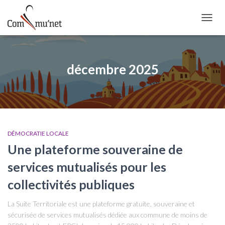
OUVRI
décembre 2025
DÉMOCRATIE LOCALE
Une plateforme souveraine de
services mutualisés pour les
collectivités publiques
La Suite Territoriale est une plateforme gratuite, souveraine et
sécurisée de services mutualisés dédiée aux commune de moins de