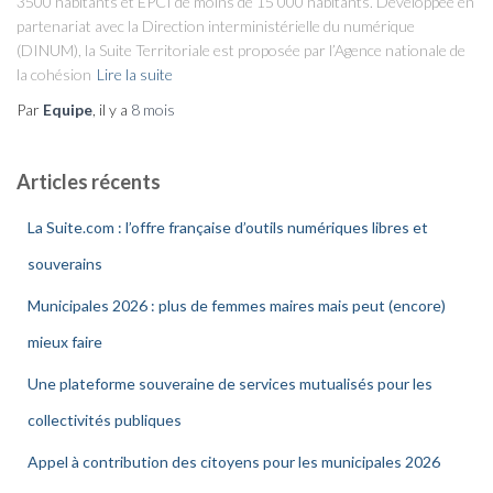
3500 habitants et EPCI de moins de 15 000 habitants. Développée en
partenariat avec la Direction interministérielle du numérique
(DINUM), la Suite Territoriale est proposée par l’Agence nationale de
la cohésion
Lire la suite
Par
Equipe
, il y a
8 mois
Articles récents
La Suite.com : l’offre française d’outils numériques libres et
souverains
Municipales 2026 : plus de femmes maires mais peut (encore)
mieux faire
Une plateforme souveraine de services mutualisés pour les
collectivités publiques
Appel à contribution des citoyens pour les municipales 2026