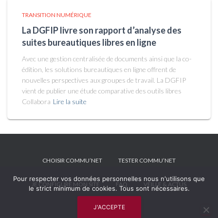
TRANSITION NUMÉRIQUE
La DGFIP livre son rapport d’analyse des
suites bureautiques libres en ligne
Avec une gestion centralisée de documents ainsi que la co-
édition, les solutions bureautiques en ligne offrent de
nouvelles perspectives aux groupes de travail. La DGFIP
vient de publier une étude comparative des outils libres
Collabora
Lire la suite
CHOISIR COMMU’NET
TESTER COMMU’NET
Pour respecter vos données personnelles nous n'utilisons que
JE CONFIGURE MON SITE
FAQ
VEILLE & ACTUS
le strict minimum de cookies. Tous sont nécessaires.
J'ACCEPTE
MENTIONS LÉGALES