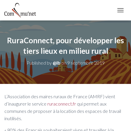
OUVRI
RuraConnect, pour développer les
tiers lieux en milieu rural
Published by
@lb
on
9 septembre 2019
L’Association des maires ruraux de France (AMRF) vient
d’inaugurer le service
ruraconnect.fr
qui permet aux
communes de proposer à la location des espaces de travail
inutilisés.
« 80% des Français souhaiteraient vivre et travailler à la