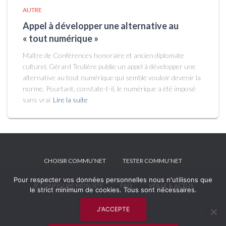
AUTRE
Appel à développer une alternative au
« tout numérique »
Maître de Conférences honoraire et ancien diplomate
culturel, Gérard Teulière publie un appel à développer une
alternative au tout numérique qui semble vouloir devenir la
norme. Pourtant, constate-t-il, le numérique a été imposé
sans vrai
Lire la suite
CHOISIR COMMU’NET
TESTER COMMU’NET
Pour respecter vos données personnelles nous n'utilisons que
JE CONFIGURE MON SITE
FAQ
VEILLE & ACTUS
le strict minimum de cookies. Tous sont nécessaires.
J'ACCEPTE
MENTIONS LÉGALES