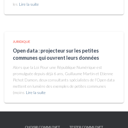
les
Lire la suite
JURIDIQUE
Open data : projecteur sur les petites
communes qui ouvrent leurs données
Alors que la Loi Pour une République Numérique est
promulguée depuis déjà 6 ans, Guillaume Martin et Etienne
Pichot Damon, deux consultants spécialistes de l’Open data
mettent en lumière des exemples de petites communes
(moins
Lire la suite
CHOISIR COMMU’NET
TESTER COMMU’NET