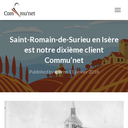
OUVRI
Saint-Romain-de-Surieu en Isère
est notre dixième client
Commu’net
Published by
@lb
on
11 janvier 2018