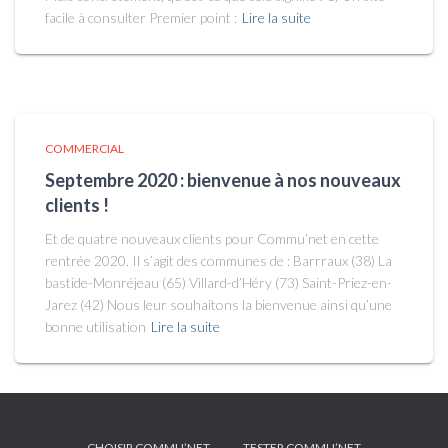
facile à consulter Premier point :
Lire la suite
COMMERCIAL
Septembre 2020 : bienvenue à nos nouveaux
clients !
Et de quatre nouveaux clients pour Commu’net en cette
rentrée 2020. Il s’agit des communes de : Barrraux (38) La
bastide-Monréjeau (65) Villard-d’Héry (73) Saint-Priez-en-
Jarez (42) Nous leur souhaitons la bienvenue ainsi qu’une
bonne utilisation
Lire la suite
CHOISIR COMMU’NET
TESTER COMMU’NET