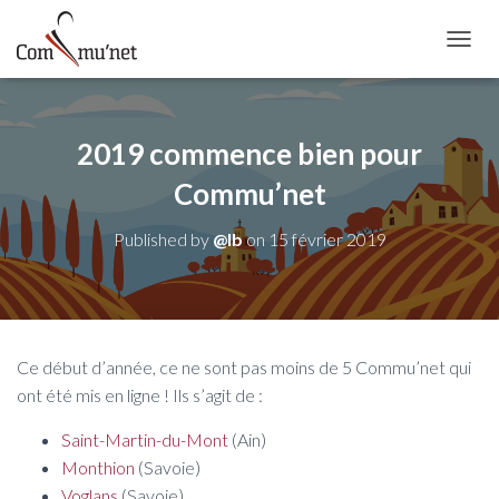
OUVRI
2019 commence bien pour
Commu’net
Published by
@lb
on
15 février 2019
Ce début d’année, ce ne sont pas moins de 5 Commu’net qui
ont été mis en ligne ! Ils s’agit de :
Saint-Martin-du-Mont
(Ain)
Monthion
(Savoie)
Voglans
(Savoie)