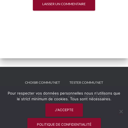
CHOISIR COMMU’NET
TESTER COMMU’NET
Pour respecter vos données personnelles nous n'utilisons que
JE CONFIGURE MON SITE
FAQ
VEILLE & ACTUS
le strict minimum de cookies. Tous sont nécessaires.
J'ACCEPTE
MENTIONS LÉGALES
Hestia | Développé par
ThemeIsle
POLITIQUE DE CONFIDENTIALITÉ