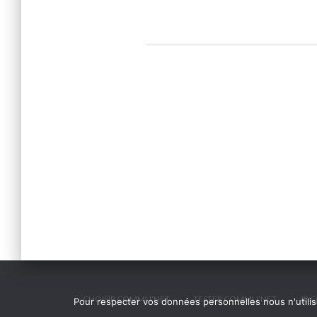
CHOISIR COMMU’NET
TESTER COMMU’NET
JE 
Pour respecter vos données personnelles nous n'utilis