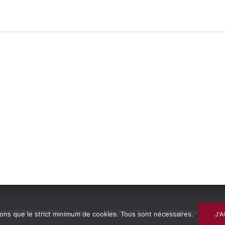
CONFIGURE MON SITE
FAQ
VEILLE & ACTUS
MENTIONS LÉGALES
ons que le strict minimum de cookies. Tous sont nécessaires.
J'