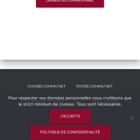
CHOISIR COMMU’NET
TESTER COMMU’NET
Pour respecter vos données personnelles nous n'utilisons que
JE CONFIGURE MON SITE
FAQ
VEILLE & ACTUS
le strict minimum de cookies. Tous sont nécessaires.
J'ACCEPTE
MENTIONS LÉGALES
Hestia | Développé par
ThemeIsle
POLITIQUE DE CONFIDENTIALITÉ